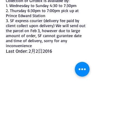
Collection of Giftbox is available by:
1. Wednesday to Sunday 4:30 to 7:30pm
2. Thursday 6:30pm to 7:00pm pick up at
Prince Edward Station
3. SF express courier (delivery fee paid by
client collect upon delivery) We will send out
the parcel on Feb 3, however due to large
amount of order, SF cannot gurantee date
and time of delivery, sorry for any
inconvenience
Last Order: 2月2日2016
我們現在沒有任何商品
可以展示。
CONTACT INFO:
-
© 2025 by Sugar
聯絡
&
訂購
Me Kissery.