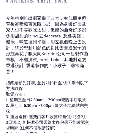
Cookies Gift box
今年特別推出獨家猴子曲奇，看似簡單但
背後卻暗藏著無限心思。因為身邊好友及
家人也不喜歡吃太甜，但靚的曲奇好多都
係用甜甜的icing 去decorate. 想係美觀，
健康，味道搵到平衡，用左數個晚上去設
計，終於想起用顏色的對比去營造猴子的
形態再花了數天同3d print公司一起製作曲
奇模，不繼測試, print, bake...我地對這隻
香港設計, 香港製作的＂小猴子＂非常滿
意！！
禮餅須預先訂購, 並於2月3日至2月7 期間以下
方法取貨:
取貨方法 :
1. 星期三至日4:30am - 7:30pm親臨本店取貨
2. 星期四 6:30pm -7:00pm 於太子地鐵站內交
收
3. 速遞送貨: 運費由客戶收貨時自付) 將會2月
3日送出, 但快遞公司因為太多包果不能確認交
貨時間 (任何不便敬請諒解)